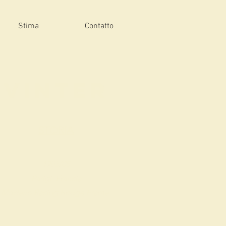
Stima
Contatto
VINTER
STORIA
1903/05
Parigi, Francia
Modello Racing Bridge Frame