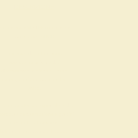
DESCRIZIONE
Bici da corsa VINTER con telaio a
ponte tipo LABOR.
I raccordi del tutore sono
abbastanza unici saldati
direttamente in piano sul tubo
periore, conferendogli un design
unico.
'altra caratteristica speciale è che
corpora una trasmissione a gradini
con ruote retromarcia.
Estremamente raro per l'epoca.