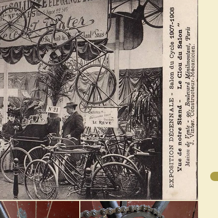
A
Te
C
o