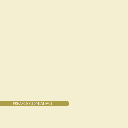
 BSA MARK I scatto fisso e ruota
libera.
Un sublime freno LE TOURISTE
completa questa bici unica.
laio del ponte a traliccio da 58 cm
erchi 700B con gomme Michelin
riginali (il posteriore va cambiato
per guidare)
PREZZO: CONTATTACI