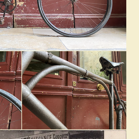
su
Un
in