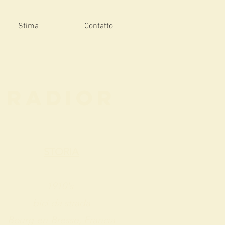
Stima
Contatto
RADIOR
STORIA
1910's
bici da strada
Bourg-en-Bresse, Francia